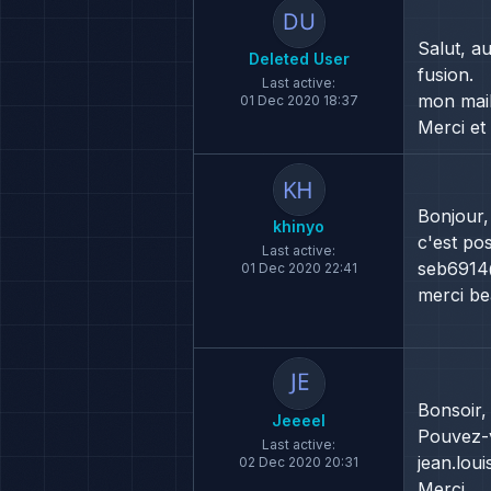
Salut, au
Deleted User
fusion.
Last active:
mon mail:
01 Dec 2020 18:37
Merci et 
Bonjour,
khinyo
c'est po
Last active:
seb6914
01 Dec 2020 22:41
merci b
Bonsoir,
Jeeeel
Pouvez-v
Last active:
jean.lou
02 Dec 2020 20:31
Merci.