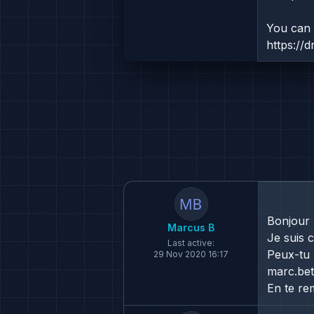
You can d
https://
Bonjour
Marcus B
Je suis c
Last active:
Peux-tu m
29 Nov 2020 16:17
marc.be
En te re