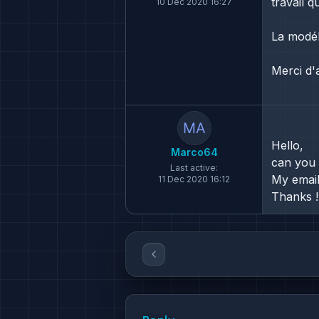
travail 
10 Dec 2020 16:27
La modél
Merci d'
Hello,
Marco64
can you 
Last active:
My email
11 Dec 2020 16:12
Thanks !