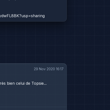
1_ydwFL8BK?usp=sharing
29 Nov 2020 16:17
ès bien celui de Topsie...