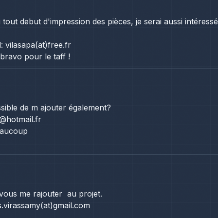
 tout debut d'impression des pièces, je serai aussi intéress
 vilasapa(at)free.fr
bravo pour le taff !
ssible de m ajouter également?
@hotmail.fr
eaucoup
ous me rajouter au projet.
is.virassamy(at)gmail.com