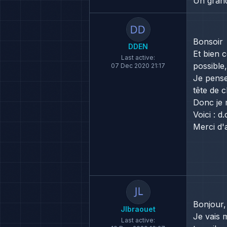
Un grand
Bonsoir
DDEN
Et bien 
Last active:
possible
07 Dec 2020 21:17
Je pense
tête de 
Donc je 
Voici : 
Merci d'
Bonjour
Jlbraouet
Je vais 
Last active: