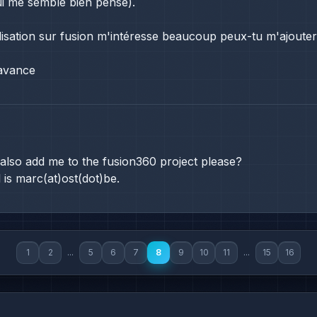
qui me semble bien pensé).
isation sur fusion m'intéresse beaucoup peux-tu m'ajoute
avance
also add me to the fusion360 project please?
 is marc(at)ost(dot)be.
1
2
...
5
6
7
8
9
10
11
...
15
16