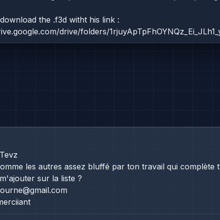
ownload the .f3d witht his link :
drive.google.com/drive/folders/1rjuyApTpFhOYNQz_Ei_JLh
 Tevz
omme les autres assez bluffé par ton travail qui complète tr
'ajouter sur la liste ?
tourne@gmail.com
merciiant