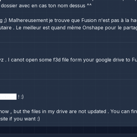
 dossier avec en cas ton nom dessus ^^
ig
;) Malhereusement je trouve que Fusion n'est pas à la ha
aire . Le meilleur est quand même Onshape pour le partag
vz . I canot open some f3d file form your google drive to 
ovkrum
! :)
know , but the files in my drive are not updated . You can f
ite if you want :)