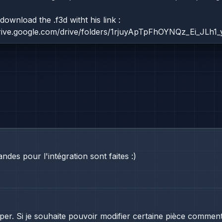
ownload the .f3d witht his link :
drive.google.com/drive/folders/1rjuyApTpFhOYNQz_Ei_JLh
des pour l'intégration sont faites :)
per. Si je souhaite pouvoir modifier certaine pièce comment