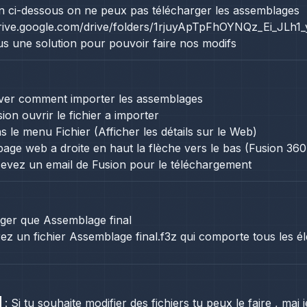
ien ci-dessous on ne peux pas télécharger les assemblages
drive.google.com/drive/folders/1rjuyApTpFhOYNQz_Ei_JLh
s une solution pour pouvoir faire nos modifs
uver comment importer les assemblages
ion ouvrir le fichier a importer
s le menu Fichier (Afficher les détails sur le Web)
page web a droite en haut la flèche vers le bas (Fusion 360
evez un email de Fusion pour le téléchargement
ger que Assemblage final
ez un fichier Assemblage final.f3z qui comporte tous les 
z
: Si tu souhaite modifier des fichiers tu peux le faire , mai