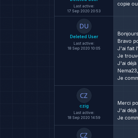
copie ou 
Last active:
17 Sep 2020 20:53
Bonjours
Deleted User
Bravo po
Last active:
J'ai fai
18 Sep 2020 10:05
Je trouv
J'ai déj
Nema23, 
Je comme
Merci po
czig
J'ai déj
Last active:
Je comme
18 Sep 2020 14:59