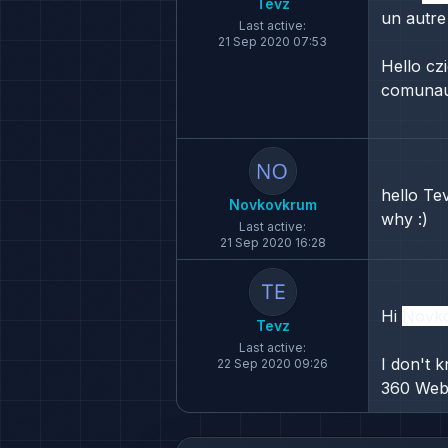
Tevz
un autre
Last active:
21 Sep 2020 07:53
Hello
cz
comunaut
hello Te
Novkovkrum
why :)
Last active:
21 Sep 2020 16:28
Hi
Novk
Tevz
Last active:
I don't 
22 Sep 2020 09:26
360 Webs