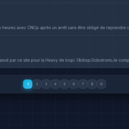
rs heures avec CNCjs après un arrêt sans être obligé de reprendre ce
is passé par ce site pour la Heavy de tospi :)&nbsp;GobotronicJe compt
1
2
3
4
5
6
7
8
9