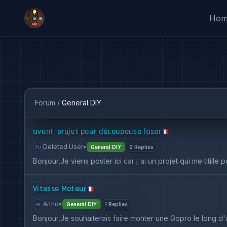
Ho
Forum
/
General DIY
avant-projet pour découpeuse laser
🇫🇷
Deleted User
•
General DIY
2 Replies
Bonjour,Je viens poster ici car j'ai un projet qui me titil
Vitesse Moteur
🇫🇷
Artho
•
General DIY
1 Replies
Bonjour,Je souhaiterais faire monter une Gopro le long d'un