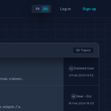
Log in
Sign up
FR
EN
36 Topics
Deleted User
21 Feb 2024 13:53
nais vraimen...
Naer - Eric
18 Feb 2024 18:03
 adapté.J'a...