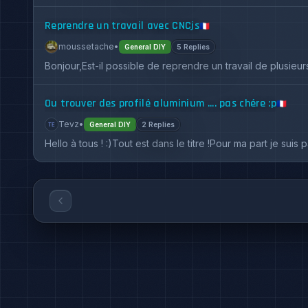
Reprendre un travail avec CNCjs
🇫🇷
moussetache
•
General DIY
5 Replies
Bonjour,Est-il possible de reprendre un travail de plusieu
Ou trouver des profilé aluminium .... pas chére :p
🇫🇷
Tevz
•
General DIY
2 Replies
Hello à tous ! :)Tout est dans le titre !Pour ma part je su