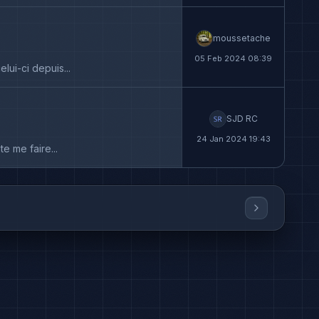
moussetache
05 Feb 2024 08:39
lui-ci depuis...
SJD RC
24 Jan 2024 19:43
e me faire...