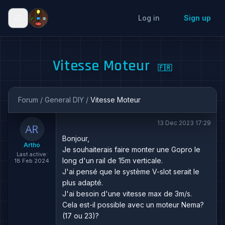
Log in
Sign up
Vitesse Moteur
🇫🇷
Forum
/
General DIY
/
Vitesse Moteur
13 Dec 2023 17:29
Bonjour,
Artho
Je souhaiterais faire monter une Gopro le
Last active:
long d'un rail de 15m verticale.
18 Feb 2024
J'ai pensé que le système V-slot serait le
plus adapté.
J'ai besoin d'une vitesse max de 3m/s.
Cela est-il possible avec un moteur Nema?
(17 ou 23)?