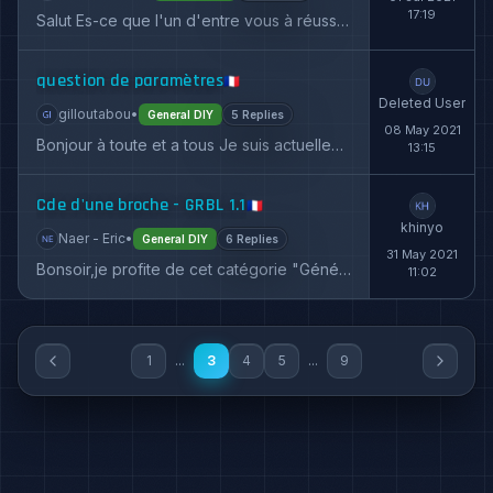
17:19
Salut Es-ce que l'un d'entre vous à réussi à connecter un écran sur la CNC SHIELD V3 dans l'idée de rendre la machine autonome (plus besoin...
question de paramètres
🇫🇷
Deleted User
gilloutabou
•
General DIY
5 Replies
08 May 2021
Bonjour à toute et a tous Je suis actuellement sur le point de modifier ma petite cnc 3018 (axes x et y) et je me pose cette question :...
13:15
Cde d'une broche - GRBL 1.1
🇫🇷
khinyo
Naer - Eric
•
General DIY
6 Replies
31 May 2021
Bonsoir,je profite de cet catégorie "Générale", pour une petite info pour ceux qui recherche comment faire les branchements sur l'Arduino +...
11:02
1
...
3
4
5
...
9