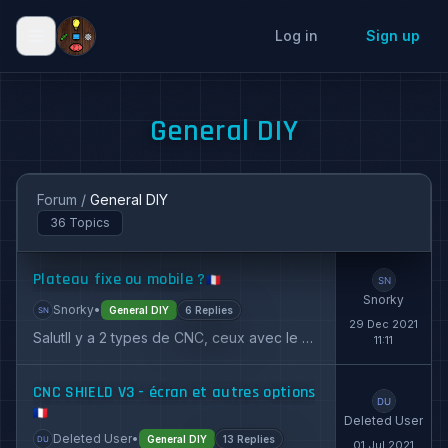
Log in
Sign up
General DIY
Forum
/
General DIY
36 Topics
Plateau fixe ou mobile ?
🇫🇷
Snorky
Snorky
•
General DIY
6 Replies
29 Dec 2021
SalutIl y a 2 types de CNC, ceux avec le plateau fixe (comme les nôtres) ou ceux avec un plateau mobile.Plateau mobile : j'ai lu plus de rig...
11:11
CNC SHIELD V3 - écran et autres options
🇫🇷
Deleted User
Deleted User
•
General DIY
13 Replies
01 Jul 2021