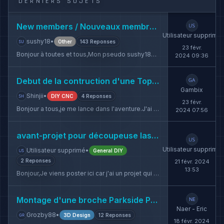
DERNIERS SUJETS
New members / Nouveaux membres
🇫🇷
Utilisateur supprimé
sushy18
•
Other
143 Reponses
23 févr.
Bonjour à toutes et tous,Mon pseudo sushy18&nbsp;Marié 3 enfants&nbsp;41 ans hab...
2024 09:36
Debut de la contruction d'une TopsCNC Heavy Metal V1
Gambix
Shinjii
•
DIY CNC
4 Reponses
23 févr.
Bonjour a tous,je me lance dans l'aventure.J'ai pour le moment reçu mes profilé...
2024 07:56
avant-projet pour découpeuse laser
🇫🇷
Utilisateur supprimé
Utilisateur supprimé
•
General DIY
2 Reponses
21 févr. 2024
13:53
Bonjour,Je viens poster ici car j'ai un projet qui me titille pour me construire...
Montage d'une broche Parkside PGS 500 A1 sur notre TOPSCNC Heavy
Naer - Eric
Grozby88
•
3D Design
12 Reponses
18 févr. 2024