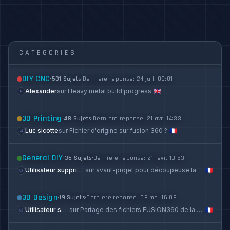
CATEGORIES
DIY CNC
•
501 Sujets
•
Derniere reponse: 24 juil. 08:01
Alexander
sur Heavy metal build progress
🇬🇧
3D Printing
•
48 Sujets
•
Derniere reponse: 21 avr. 14:33
Luc sicotte
sur Fichier d'origine sur fusion 360 ?
🇫🇷
General DIY
•
36 Sujets
•
Derniere reponse: 21 févr. 13:53
Utilisateur supprimé
sur avant-projet pour découpeuse laser
🇫🇷
3D Design
•
19 Sujets
•
Derniere reponse: 08 mai 16:09
Utilisateur supprimé
sur Partage des fichiers FUSION360 de la HEAVY CNC nema17
🇫🇷