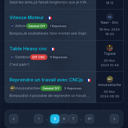
Salut les amis,çà faisait longtemps que je n'étais pas intervenu sur le forum ca...
18:12
Vitesse Moteur
🇫🇷
Naer - Eric
Artho
•
General DIY
1 Reponses
18 févr. 2024
Bonjour,Je souhaiterais faire monter une Gopro le long d'un rail de 15m vertical...
18:03
Table Heavy cnc
🇫🇷
Topsie
Gambix
•
DIY CNC
11 Reponses
05 févr.
C'est parti !!
2024 10:44
Reprendre un travail avec CNCjs
🇫🇷
moussetache
moussetache
•
General DIY
5 Reponses
05 févr.
Bonjour,Est-il possible de reprendre un travail de plusieurs heures avec CNCjs a...
2024 08:39
1
...
5
6
7
...
91