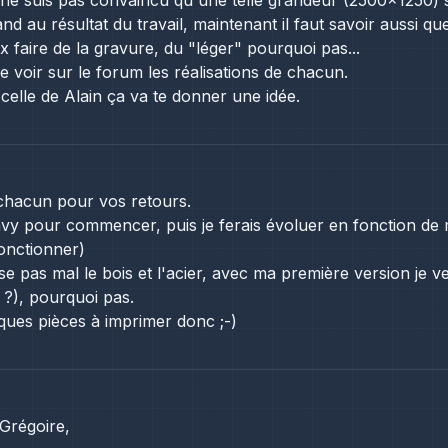
 ne suis pas convaincu qu'une telle grandeur (2500x1250) soi
d au résultat du travail, maintenant il faut savoir aussi que
x faire de la gravure, du "léger" pourquoi pas...
e voir sur le forum les réalisations de chacun.
celle de
Alain
ça va te donner une idée.
chacun pour vos retours.
y pour commencer, puis je ferais évoluer en fonction de m
fonctionner)
se pas mal le bois et l'acier, avec ma première version je v
 ?), pourquoi pas.
lques pièces à imprimer donc ;-)
Grégoire,