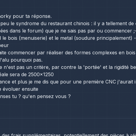
orky pour ta réponse.
peu le syndrome du restaurant chinois : il y a tellement de 
ées dans le forum) que je ne sais pas par ou commencer ;
l le bois (menuiserie) et le metal (soudure principalement) - 
peur
ite commencer par réaliser des formes complexes en bois 
l'alu pourquoi pas.
e n'est pas un critère, par contre la 'portée' et la rigidit
idéale sera de 2500x1250
vance et plus je me dis que pour une première CNC j'aurait i
re évoluer ensuite
nses tu ? qu'en pensez vous ?
 des frais supplémentaires, potentiellement des pièces à réi