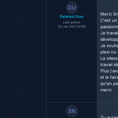
Merci Sn
Deleted User
C'est un 
Last active:
passionn
02 Jan 2021 20:58
Je travai
dévelop
Je souha
plexi ou 
La vitess
travail 
Plus j'a
et le fai
qu'en pe
merci
Tu auras