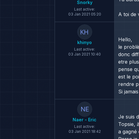
Snorky
Last active:
A toi de 
03 Jan 2021 05:20
Hello,
khinyo
le probl
Last active:
donc diff
03 Jan 2021 10:40
etre plu
pense que
est le po
rendre pl
Si jamai
Je suis 
Naer - Eric
Topsie, à
Last active:
a gagné e
03 Jan 2021 18:42