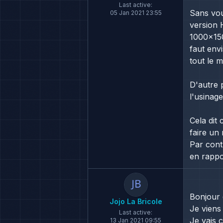
Last active:
Sans vou
05 Jan 2021 23:55
version H
1000x150
faut env
tout le m
D'autre p
l'usinage
Cela dit
faire un 
Par cont
en rappo
Bonjour 
Jojo La Bricole
Je viens
Last active:
Je vais 
13 Jan 2021 09:55