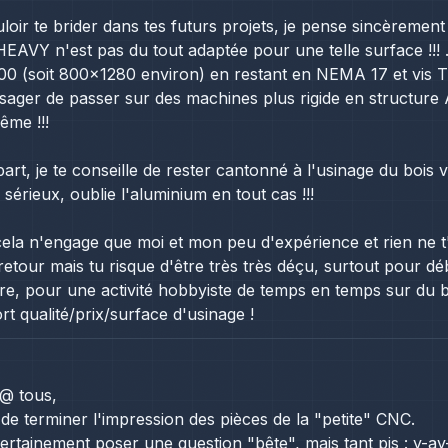
loir te brider dans tes futurs projets, je pense sincèreme
EAVY n'est pas du tout adaptée pour une telle surface !!! ..
0 (soit 800x1280 environ) en restant en NEMA 17 et vis T8 
isager de passer sur des machines plus rigide en structure 
ême !!!
art, je te conseille de rester cantonné à l'usinage du bois v
 sérieux, oublie l'aluminium en tout cas !!!
 cela n'engage que moi et mon peu d'expérience et rien ne
retour mais tu risque d'être très très déçu, surtout pour dé
re, pour une activité hobbyiste de temps en temps sur du b
rt qualité/prix/surface d'usinage !
@ tous,
 de terminer l'impression des pièces de la "petite" CNC.
certainement poser une question "bête", mais tant pis : y-ay