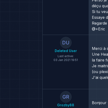
Perso je
déçu quan
Si tu veu
Essaye d
Regarde 
@+Eric
Merci à 
Deleted User
Une Heav
Last active:
la faire 
03 Jan 2021 19:51
Je maitri
(ou plexi
J'ai que
Bonjour 
Grozby88