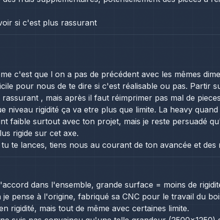
voir si c'est plus rassurant
ème c'est que l on a pas de précédent avec les mêmes dimensi
icile pour nous de te dire si c'est réalisable ou pas. Partir
s rassurant , mais après il faut réimprimer pas mal de piece
 niveau rigidité ça va etre plus que limite. La heavy quand 
int faible surtout avec ton projet, mais je reste persuadé q
us rigide sur cet axe.
s tu te lances, tiens nous au courant de ton avancée et des 
d'accord dans l'ensemble, grande surface = moins de rigidit
 je pense à l'origine, fabriqué sa CNC pour le travail du bo
n rigidité, mais tout de même avec certaines limite.