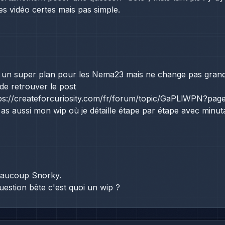
es vidéo certes mais pas simple.
 a un super plan pour les Nema23 mais ne change pas gra
 de retrouver le post
ps://createforcuriosity.com/fr/forum/topic/GaPLlWPN?pag
 as aussi mon wip où je détaille étape par étape avec minut
eaucoup Snorky.
uestion bête c'est quoi un wip ?