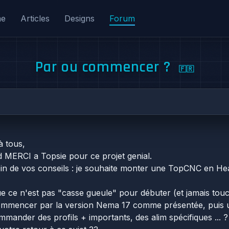
me
Articles
Designs
Forum
Par ou commencer ?
🇫🇷
à tous,
 MERCI a Topsie pour ce projet genial.
oin de vos conseils : je souhaite monter une TopCNC en H
ue ce n'est pas "casse gueule" pour débuter (et jamais tou
mmencer par la version Nema 17 comme présentée, puis un
ommander des profils + importants, des alim spécifiques ...