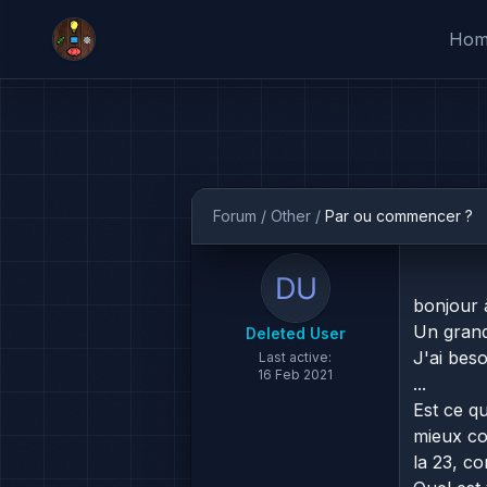
Ho
Forum
/
Other
/
Par ou commencer ?
bonjour 
Un grand
Deleted User
J'ai bes
Last active:
16 Feb 2021
...
Est ce q
mieux co
la 23, c