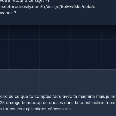
votre retour à ce sujet ??
createforcuriosity.com/fr/design/9oMwl8kL/details
avance ?
end de ce que tu comptes faire avec ta machine mais je n
3 change beaucoup de choses dans la construction à part 
s toutes les explications nécessaires.