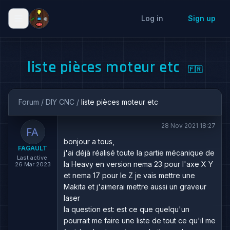
Log in
Sign up
liste pièces moteur etc
🇫🇷
Forum
/
DIY CNC
/
liste pièces moteur etc
28 Nov 2021 18:27
bonjour a tous,
FAGAULT
j'ai déjà réalisé toute la partie mécanique de
Last active:
la Heavy en version nema 23 pour l'axe X Y
26 Mar 2023
et nema 17 pour le Z je vais mettre une
Makita et j'aimerai mettre aussi un graveur
laser
la question est: est ce que quelqu'un
pourrait me faire une liste de tout ce qu'il me