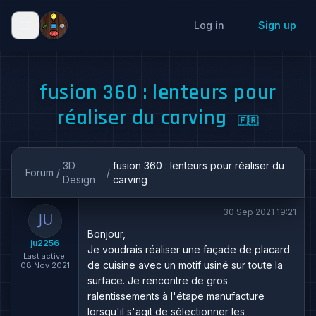
Log in
Sign up
fusion 360 : lenteurs pour
réaliser du carving
🇫🇷
3D
fusion 360 : lenteurs pour réaliser du
Forum
/
/
Design
carving
30 Sep 2021 19:21
Bonjour,
ju2256
Je voudrais réaliser une façade de placard
Last active:
de cuisine avec un motif usiné sur toute la
08 Nov 2021
surface. Je rencontre de gros
ralentissements à l'étape manufacture
lorsqu'il s'agit de sélectionner les