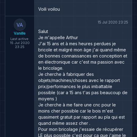
Voili voilou
15 Jul 2020 23:25
Salut
Vanille
Je m'appelle Arthur
Last active:
15 Jul 2020
J'ai 15 ans et à mes heures perdues je
23:25
bricole et malgré mon âge j'ai quand même
de bonnes connaissances en conception et
en électronique car c'est ma passion avec
le bricolage.
Je cherche à fabriquer des
objets/machines/choses avec le rapport
prix/performances le plus imbattable
possible (car a 15 ans t'as pas beaucoup de
moyens )
Je cherche à me faire une cnc pour le
moins cher possible car le bois m'est
quasiment gratuit par rapport au pla qui est
quand même assez cher .
Pour mon bricolage j'essaie de récupérer
LE plus possible c'est pour ça que j'aime le