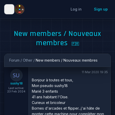
Log in
Sign up
New members / Nouveaux
membres
🇫🇷
Forum
/
Other
/
New members / Nouveaux membres
11 Mar 2020 19:35
Bonjour à toutes et tous,
sushy18
Mon pseudo sushy18
Last active:
Marié 3 enfants
23 Feb 2024
41 ans habitant l'Oise.
Curieux et bricoleur
Bornes d'arcades et flipper...j'ai hâte de
monter cette machine pour compléter mon