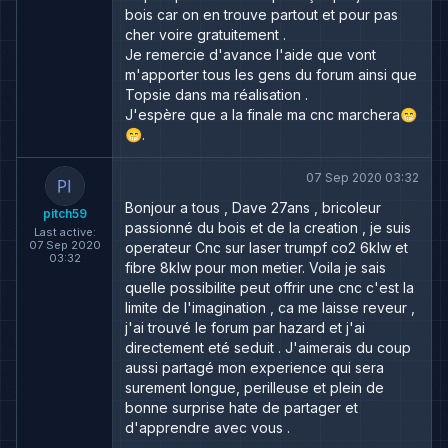
bois car on en trouve partout et pour pas
cher voire gratuitement .
Je remercie d'avance l'aide que vont
m'apporter tous les gens du forum ainsi que
Topsie dans ma réalisation .
J'espère que a la finale ma cnc marchera😁
😁.
07 Sep 2020 03:32
Bonjour a tous , Dave 27ans , bricoleur
pitch59
passionné du bois et de la creation , je suis
Last active:
07 Sep 2020
operateur Cnc sur laser trumpf co2 6klw et
03:32
fibre 8klw pour mon metier. Voila je sais
quelle possibilite peut offrir une cnc c'est la
limite de l'imagination , ca me laisse reveur ,
j'ai trouvé le forum par hazard et j'ai
directement eté seduit . J'aimerais du coup
aussi partagé mon experience qui sera
surement longue, perilleuse et plein de
bonne surprise hate de partager et
d'apprendre avec vous .