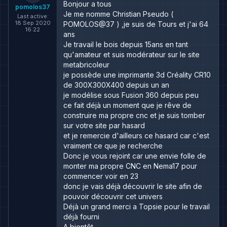
Bonjour a tous
pomolos37
Je me nomme Christian Pseudo (
Last active:
18 Sep 2020
POMOLOS@37 ) ,je suis de Tours et j'ai 64
16:22
ans
Je travail le bois depuis 15ans en tant
qu'amateur et suis modérateur sur le site
metabricoleur
je possède une imprimante 3d Créality CR10
de 300X300X400 depuis un an
je modélise sous Fusion 360 depuis peu
ce fait déjà un moment que je rêve de
construire ma propre cnc et je suis tomber
sur votre site par hasard
et je remercie d'ailleurs ce hasard car c'est
vraiment ce que je recherche
Donc je vous rejoint car une envie folle de
monter ma propre CNC en Nema17 pour
commencer voir en 23
donc je vais déjà découvrir le site afin de
pouvoir découvrir cet univers
Déjà un grand merci a Topsie pour le travail
déjà fourni
A bientôt