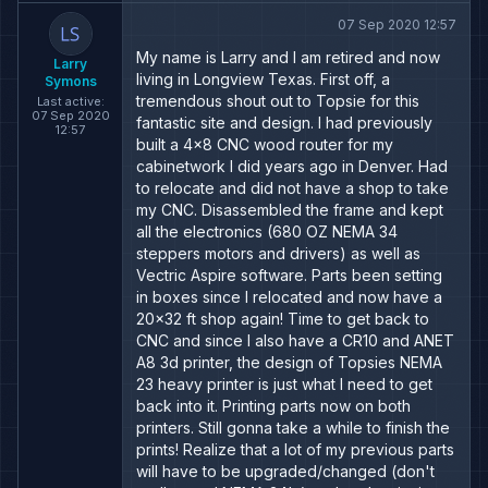
07 Sep 2020 12:57
My name is Larry and I am retired and now
Larry
living in Longview Texas. First off, a
Symons
tremendous shout out to Topsie for this
Last active:
07 Sep 2020
fantastic site and design. I had previously
12:57
built a 4x8 CNC wood router for my
cabinetwork I did years ago in Denver. Had
to relocate and did not have a shop to take
my CNC. Disassembled the frame and kept
all the electronics (680 OZ NEMA 34
steppers motors and drivers) as well as
Vectric Aspire software. Parts been setting
in boxes since I relocated and now have a
20x32 ft shop again! Time to get back to
CNC and since I also have a CR10 and ANET
A8 3d printer, the design of Topsies NEMA
23 heavy printer is just what I need to get
back into it. Printing parts now on both
printers. Still gonna take a while to finish the
prints! Realize that a lot of my previous parts
will have to be upgraded/changed (don't