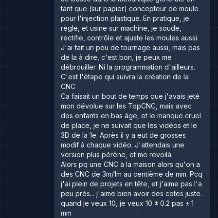
tant que (sur papier) concepteur de moule
pour l'injection plastique. En pratique, je
règle, et usine sur machine, je soude,
rectifie, contrôle et ajuste les moules aussi.
J'ai fait un peu de tournage aussi, mais pas
de la à dire, c'est bon, je peux me
débrouiller. Ni la programmation d'ailleurs.
C'est l'étape qui suivra la création de la
CNC
Ca faisait un bout de temps que j'avais jeté
mon dévolue sur les TopCNC, mais avec
des enfants en bas âge, et le manque cruel
de place, je ne suivait que les vidéos et le
3D de la 1e. Après il y a eut de grosses
modif à chaque vidéo. J'attendais une
version plus pérène, et me revoilà.
Alors pq une CNC à la maison alors qu'on a
des CNC de 3m/1m au centième de mm. Pcq
j'ai plein de projets en tête, et j'aime pas l'a
peu près... j'aime bien avoir des cotes juste.
quand je veux 10, je veux 10 ± 0.2 pas ± 1
mm