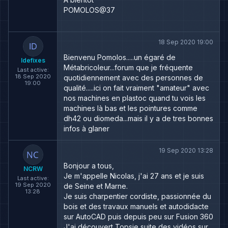
POMOLOS@37
18 Sep 2020 19:00
Bienvenu Pomolos.....un égaré de
Idefixes
Métabricoleur...forum que je fréquente
Last active:
18 Sep 2020
quotidiennement avec des personnes de
19:00
qualité.....ici on fait vraiment "amateur" avec
nos machines en plastoc quand tu vois les
machines là bas et les pointures comme
dh42 ou diomeda...mais il y a de tres bonnes
infos à glaner
19 Sep 2020 13:28
Bonjour a tous,
NCRW
Je m'appelle Nicolas, j'ai 27 ans et je suis
Last active:
19 Sep 2020
de Seine et Marne.
13:28
Je suis charpentier cordiste, passionnée du
bois et des travaux manuels et autodidacte
sur AutoCAD puis depuis peu sur Fusion 360
J'ai découvert Topsie suite des vidéos sur