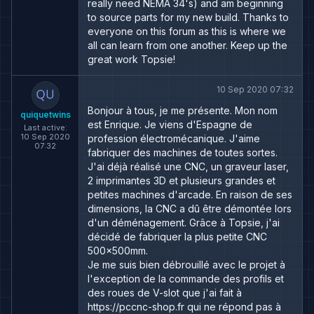
really need NEMA 34's) and am beginning
to source parts for my new build. Thanks to
everyone on this forum as this is where we
all can learn from one another. Keep up the
great work Topsie!
10 Sep 2020 07:32
Bonjour à tous, je me présente. Mon nom
quiquetwins
est Enrique. Je viens d'Espagne de
Last active:
10 Sep 2020
profession électromécanique. J'aime
07:32
fabriquer des machines de toutes sortes.
J'ai déjà réalisé une CNC, un graveur laser,
2 imprimantes 3D et plusieurs grandes et
petites machines d'arcade. En raison de ses
dimensions, la CNC a dû être démontée lors
d'un déménagement. Grâce à Topsie, j'ai
décidé de fabriquer la plus petite CNC
500x500mm.
Je me suis bien débrouillé avec le projet à
l'exception de la commande des profils et
des roues de V-slot que j'ai fait à
https://pccnc-shop.fr qui ne répond pas à