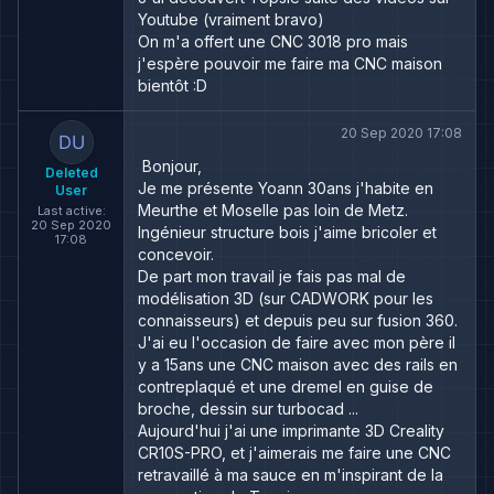
Youtube (vraiment bravo)
On m'a offert une CNC 3018 pro mais
j'espère pouvoir me faire ma CNC maison
bientôt :D
20 Sep 2020 17:08
Bonjour,
Deleted
Je me présente Yoann 30ans j'habite en
User
Meurthe et Moselle pas loin de Metz.
Last active:
20 Sep 2020
Ingénieur structure bois j'aime bricoler et
17:08
concevoir.
De part mon travail je fais pas mal de
modélisation 3D (sur CADWORK pour les
connaisseurs) et depuis peu sur fusion 360.
J'ai eu l'occasion de faire avec mon père il
y a 15ans une CNC maison avec des rails en
contreplaqué et une dremel en guise de
broche, dessin sur turbocad ...
Aujourd'hui j'ai une imprimante 3D Creality
CR10S-PRO, et j'aimerais me faire une CNC
retravaillé à ma sauce en m'inspirant de la