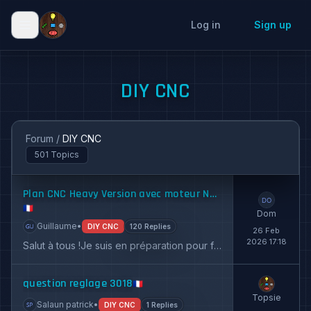
Log in
Sign up
DIY CNC
Forum
/
DIY CNC
501 Topics
Plan CNC Heavy Version avec moteur NEMA 23 + Questions
🇫🇷
Dom
Guillaume
•
DIY CNC
120 Replies
26 Feb
2026 17:18
Salut à tous !Je suis en préparation pour fabriquer cette belle CNC avec les NEMA 23. Donc déjà merci au créateur c'est vraiment du super bo...
question reglage 3018
🇫🇷
Topsie
Salaun patrick
•
DIY CNC
1 Replies