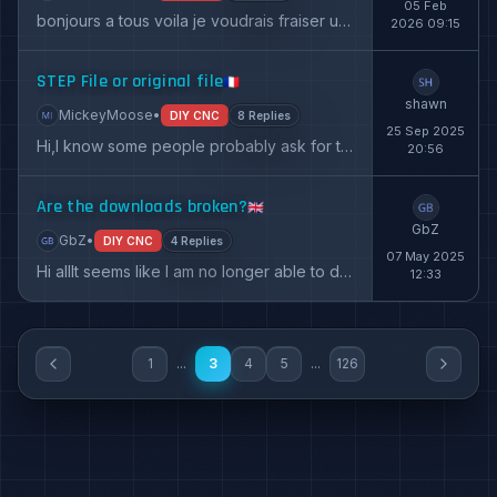
05 Feb
bonjours a tous voila je voudrais fraiser un bas relief mais j'ai le probleme que les passe son trop profonde bien qu'a la creation du gcode...
2026 09:15
STEP File or original file
🇫🇷
shawn
MickeyMoose
•
DIY CNC
8 Replies
25 Sep 2025
Hi,I know some people probably ask for this already but I can't find any STEP file or original files on your website? Is it out yet or only...
20:56
Are the downloads broken?
🇬🇧
GbZ
GbZ
•
DIY CNC
4 Replies
07 May 2025
Hi allIt seems like I am no longer able to download any of the files? Am I the only one?Can I have somebody send me the files for nema 23 he...
12:33
1
...
3
4
5
...
126